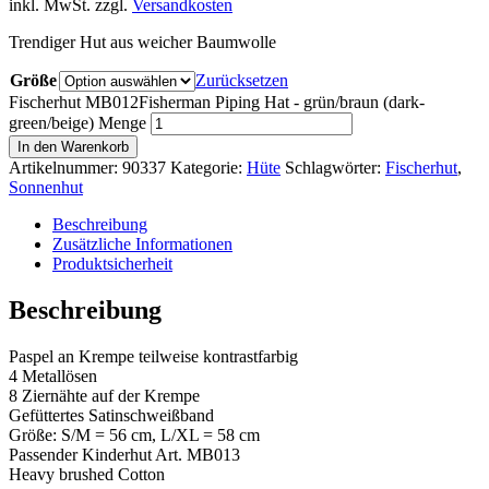
inkl. MwSt.
zzgl.
Versandkosten
Trendiger Hut aus weicher Baumwolle
Größe
Zurücksetzen
Fischerhut MB012Fisherman Piping Hat - grün/braun (dark-
green/beige) Menge
In den Warenkorb
Artikelnummer:
90337
Kategorie:
Hüte
Schlagwörter:
Fischerhut
,
Sonnenhut
Beschreibung
Zusätzliche Informationen
Produktsicherheit
Beschreibung
Paspel an Krempe teilweise kontrastfarbig
4 Metallösen
8 Ziernähte auf der Krempe
Gefüttertes Satinschweißband
Größe: S/M = 56 cm, L/XL = 58 cm
Passender Kinderhut Art. MB013
Heavy brushed Cotton