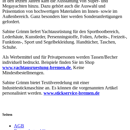
In den letzten Jahren kam die Ausstattung von Super- und
Megayachten hinzu. Dazu gehört auch die Auswahl und
Präsentation von hochwertigen Materialien im Innen- sowie im
Außenbereich. Ganz besonders hier werden Sonderanfertigungen
gefordert.
Sabine Grimm liefert Yachtausrüstung für den Sportbootbereich,
Lederhäute, Kunstleder, Persenningstoffe, Folien, Arbeits-, Freizeit-,
Funktions-, Sport und Segelbekleidung. Handtücher, Taschen,
Schuhe.
Als Werbemittel und für Privatpersonen werden Tassen/Becher
individuell bedruckt. Beispiele finden Sie im Shop
www.yachtausruestung-bremen.de
.
Keine
Mindestbestellmengen.
Sabine Grimm bietet Textilveredelung mit einer
Industriestickmaschine an. Es können die vorgenannten Artikel
personalisiert werden.
www.stickservice-bremen.de
Seiten
AGB