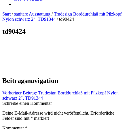
Start
/
sanitäre Ausstattung
/
Trudesign Borddurchlaß mit Pilzkopf
Nylon schwarz 2″, TD91344
/
td90424
td90424
Beitragsnavigation
Vorheriger Beitrag:
Trudesign Borddurchlaß mit Pilzkopf Nylon
schwarz 2″, TD91344
Schreibe einen Kommentar
Deine E-Mail-Adresse wird nicht veröffentlicht.
Erforderliche
Felder sind mit
*
markiert
Kommentar
*