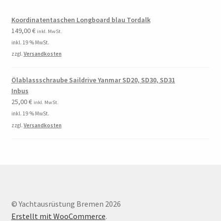
Koordinatentaschen Longboard blau Tordalk
149,00
€
inkl. MwSt.
inkl. 19 % MwSt.
zzgl.
Versandkosten
Ölablassschraube Saildrive Yanmar SD20, SD30, SD31
Inbus
25,00
€
inkl. MwSt.
inkl. 19 % MwSt.
zzgl.
Versandkosten
© Yachtausrüstung Bremen 2026
Erstellt mit WooCommerce
.