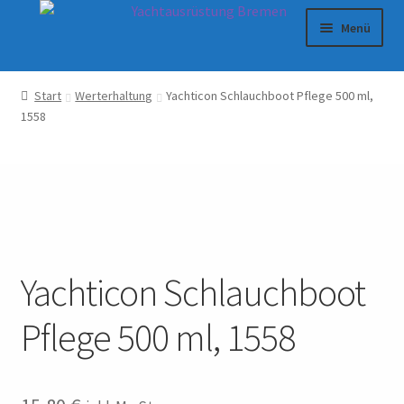
Zur
Zum
Menü
Navigation
Inhalt
springen
springen
Shop
Start
Werterhaltung
Yachticon Schlauchboot Pflege 500 ml,
1558
Warenkorb
Kasse
Impressum
Datenschutzerklärung
Yachticon Schlauchboot
AGB
Pflege 500 ml, 1558