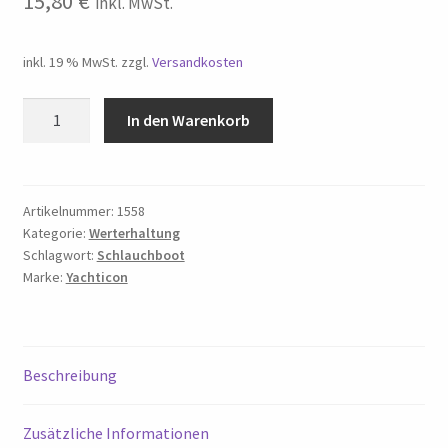
15,80
€
inkl. MwSt.
inkl. 19 % MwSt.
zzgl.
Versandkosten
Yachticon
In den Warenkorb
Schlauchboot
Pflege
500
ml,
Artikelnummer:
1558
Kategorie:
Werterhaltung
1558
Schlagwort:
Schlauchboot
Menge
Marke:
Yachticon
Beschreibung
Zusätzliche Informationen