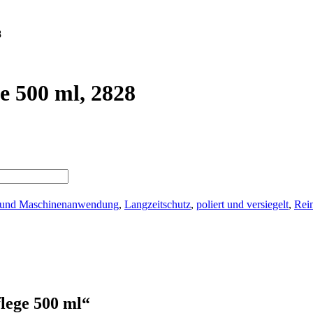
8
e 500 ml, 2828
 und Maschinenanwendung
,
Langzeitschutz
,
poliert und versiegelt
,
Rein
lege 500 ml“