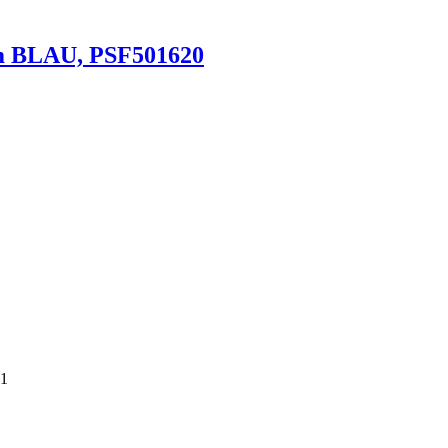
6m BLAU, PSF501620
21