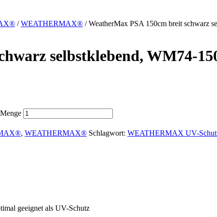
AX®
/
WEATHERMAX®
/
WeatherMax PSA 150cm breit schwarz s
chwarz selbstklebend, WM74-15
 Menge
MAX®
,
WEATHERMAX®
Schlagwort:
WEATHERMAX UV-Schutz se
ptimal geeignet als UV-Schutz