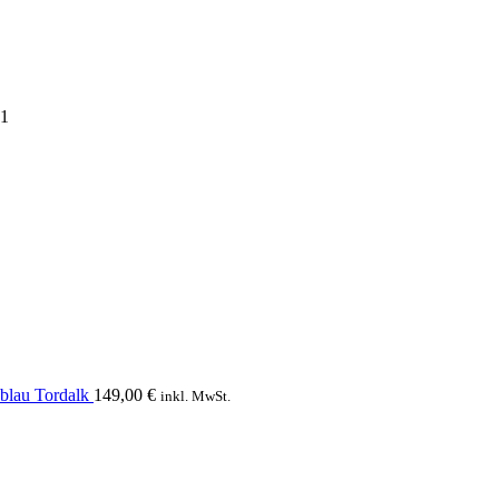
21
blau Tordalk
149,00
€
inkl. MwSt.