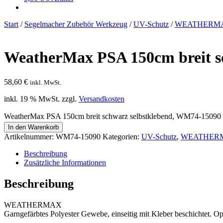
Start
/
Segelmacher Zubehör Werkzeug
/
UV-Schutz
/
WEATHERM
WeatherMax PSA 150cm breit s
58,60
€
inkl. MwSt.
inkl. 19 % MwSt.
zzgl.
Versandkosten
WeatherMax PSA 150cm breit schwarz selbstklebend, WM74-15090
In den Warenkorb
Artikelnummer:
WM74-15090
Kategorien:
UV-Schutz
,
WEATHER
Beschreibung
Zusätzliche Informationen
Beschreibung
WEATHERMAX
Garngefärbtes Polyester Gewebe, einseitig mit Kleber beschichtet. O