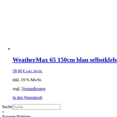
WeatherMax 65 150cm blau selbstkle
58,60
€
inkl. MwSt.
inkl. 19 % MwSt.
zzgl.
Versandkosten
In den Warenkorb
Suche
×
Neueste Beiträge