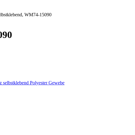
elbstklebend, WM74-15090
090
lbstklebend Polyester Gewebe