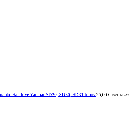
hraube Saildrive Yanmar SD20, SD30, SD31 Inbus
25,00
€
inkl. MwSt.