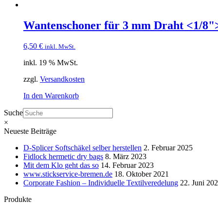
Wantenschoner für 3 mm Draht <1/8"
6,50
€
inkl. MwSt.
inkl. 19 % MwSt.
zzgl.
Versandkosten
In den Warenkorb
Suche
×
Neueste Beiträge
D-Splicer Softschäkel selber herstellen
2. Februar 2025
Fidlock hermetic dry bags
8. März 2023
Mit dem Klo geht das so
14. Februar 2023
www.stickservice-bremen.de
18. Oktober 2021
Corporate Fashion – Individuelle Textilveredelung
22. Juni 20
Produkte