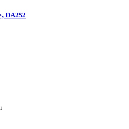
>, DA252
21