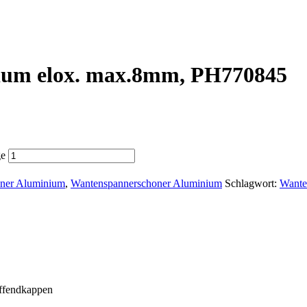
ium elox. max.8mm, PH770845
ge
ner Aluminium
,
Wantenspannerschoner Aluminium
Schlagwort:
Wante
offendkappen