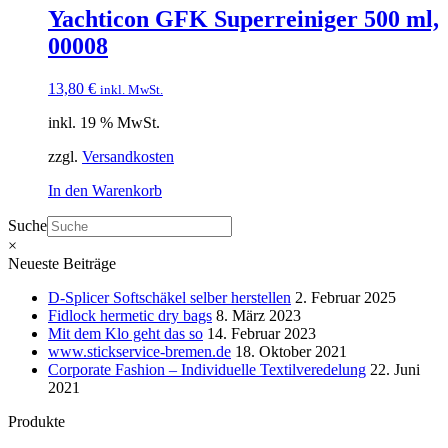
Yachticon GFK Superreiniger 500 ml,
00008
13,80
€
inkl. MwSt.
inkl. 19 % MwSt.
zzgl.
Versandkosten
In den Warenkorb
Suche
×
Neueste Beiträge
D-Splicer Softschäkel selber herstellen
2. Februar 2025
Fidlock hermetic dry bags
8. März 2023
Mit dem Klo geht das so
14. Februar 2023
www.stickservice-bremen.de
18. Oktober 2021
Corporate Fashion – Individuelle Textilveredelung
22. Juni
2021
Produkte