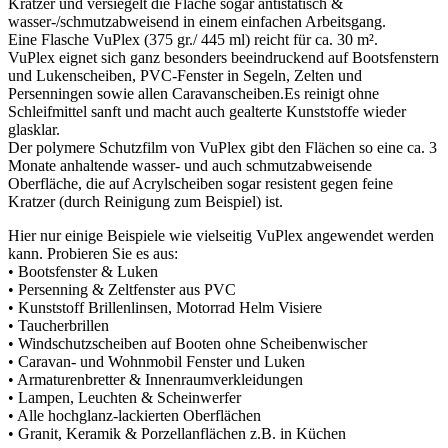
Kratzer und versiegelt die Fläche sogar antistatisch &
wasser-/schmutzabweisend in einem einfachen Arbeitsgang.
Eine Flasche VuPlex (375 gr./ 445 ml) reicht für ca. 30 m².
VuPlex eignet sich ganz besonders beeindruckend auf Bootsfenstern
und Lukenscheiben, PVC-Fenster in Segeln, Zelten und
Persenningen sowie allen Caravanscheiben.Es reinigt ohne
Schleifmittel sanft und macht auch gealterte Kunststoffe wieder
glasklar.
Der polymere Schutzfilm von VuPlex gibt den Flächen so eine ca. 3
Monate anhaltende wasser- und auch schmutzabweisende
Oberfläche, die auf Acrylscheiben sogar resistent gegen feine
Kratzer (durch Reinigung zum Beispiel) ist.
Hier nur einige Beispiele wie vielseitig VuPlex angewendet werden
kann. Probieren Sie es aus:
• Bootsfenster & Luken
• Persenning & Zeltfenster aus PVC
• Kunststoff Brillenlinsen, Motorrad Helm Visiere
• Taucherbrillen
• Windschutzscheiben auf Booten ohne Scheibenwischer
• Caravan- und Wohnmobil Fenster und Luken
• Armaturenbretter & Innenraumverkleidungen
• Lampen, Leuchten & Scheinwerfer
• Alle hochglanz-lackierten Oberflächen
• Granit, Keramik & Porzellanflächen z.B. in Küchen