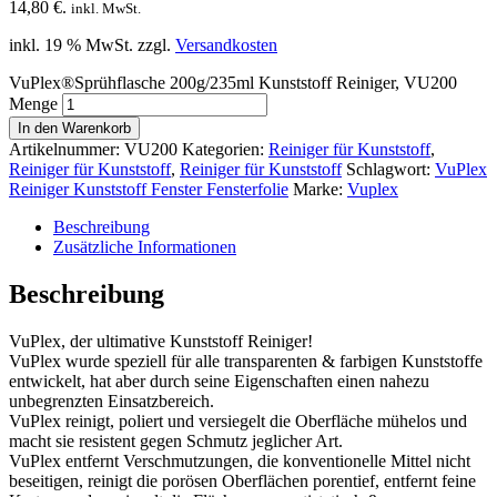
14,80 €.
inkl. MwSt.
inkl. 19 % MwSt.
zzgl.
Versandkosten
VuPlex®Sprühflasche 200g/235ml Kunststoff Reiniger, VU200
Menge
In den Warenkorb
Artikelnummer:
VU200
Kategorien:
Reiniger für Kunststoff
,
Reiniger für Kunststoff
,
Reiniger für Kunststoff
Schlagwort:
VuPlex
Reiniger Kunststoff Fenster Fensterfolie
Marke:
Vuplex
Beschreibung
Zusätzliche Informationen
Beschreibung
VuPlex, der ultimative Kunststoff Reiniger!
VuPlex wurde speziell für alle transparenten & farbigen Kunststoffe
entwickelt, hat aber durch seine Eigenschaften einen nahezu
unbegrenzten Einsatzbereich.
VuPlex reinigt, poliert und versiegelt die Oberfläche mühelos und
macht sie resistent gegen Schmutz jeglicher Art.
VuPlex entfernt Verschmutzungen, die konventionelle Mittel nicht
beseitigen, reinigt die porösen Oberflächen porentief, entfernt feine