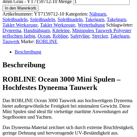
4mm Grau - YT7159712-10 Menge
In den Warenkorb
Artikelnummer:
YT7159712-10
Kategorien:
Nähgarn
,
Spleißnadeln
,
Spleißnadeln
,
Spleißnadeln
,
Takelgarn
,
Takelgarn
,
Takler Werkzeuge
,
Takler Werkzeuge
,
Werterhaltung
Schlagwörter:
Dyneema
,
Handnähgarn
,
Kiteleine
,
Minispulen Tauwerk Polyester
geflochten farbig
,
Ocean
,
Robline
,
Safetyline
,
Strecker
,
Takelgarn
,
Tauwerk
Marke:
ROBLINE
Beschreibung
Beschreibung
ROBLINE Ocean 3000 Mini Spulen –
Hochfestes Dyneema Tauwerk
Das ROBLINE Ocean 3000 Tauwerk aus hochwertigem Dyneema
bietet außergewöhnliche Festigkeit bei minimalem Gewicht. Diese
Mini Spulen sind ideal für vielseitige maritime Anwendungen auf
Segelbooten und Yachten.
Das Dyneema-Material zeichnet sich durch extreme Bruchfestigkeit,
geringe Dehnung und hervorragende UV-Beständigkeit aus.