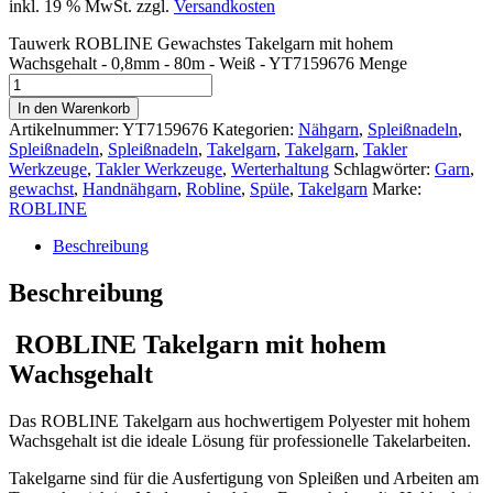
inkl. 19 % MwSt.
zzgl.
Versandkosten
Tauwerk ROBLINE Gewachstes Takelgarn mit hohem
Wachsgehalt - 0,8mm - 80m - Weiß - YT7159676 Menge
In den Warenkorb
Artikelnummer:
YT7159676
Kategorien:
Nähgarn
,
Spleißnadeln
,
Spleißnadeln
,
Spleißnadeln
,
Takelgarn
,
Takelgarn
,
Takler
Werkzeuge
,
Takler Werkzeuge
,
Werterhaltung
Schlagwörter:
Garn
,
gewachst
,
Handnähgarn
,
Robline
,
Spüle
,
Takelgarn
Marke:
ROBLINE
Beschreibung
Beschreibung
ROBLINE Takelgarn mit hohem
Wachsgehalt
Das ROBLINE Takelgarn aus hochwertigem Polyester mit hohem
Wachsgehalt ist die ideale Lösung für professionelle Takelarbeiten.
Takelgarne sind für die Ausfertigung von Spleißen und Arbeiten am