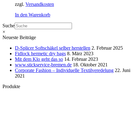
zzgl.
Versandkosten
In den Warenkorb
Suche
×
Neueste Beiträge
D-Splicer Softschäkel selber herstellen
2. Februar 2025
Fidlock hermetic dry bags
8. März 2023
Mit dem Klo geht das so
14. Februar 2023
www.stickservice-bremen.de
18. Oktober 2021
Corporate Fashion – Individuelle Textilveredelung
22. Juni
2021
Produkte