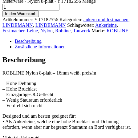
Meterware - Nylon 8-plait - YT7182556 Menge
In den Warenkorb
Artikelnummer:
YT7182556
Kategorien:
ankern und festmachen
,
LINDEMANN
,
LINDEMANN
Schlagwörter:
Ankerleine
,
Festmacher
,
Leine
,
Nylon
,
Robline
,
Tauwerk
Marke:
ROBLINE
Beschreibung
Zusätzliche Informationen
Beschreibung
ROBLINE Nylon 8-plait – 16mm weiß, preis/m
– Hohe Dehnung
– Hohe Bruchlast
– Einzigartiges 8-Geflecht
– Wenig Stauraum erforderlich
– Verdreht sich nicht
Designed und am besten geeignet für:
• Als Ankerleine, welche eine hohe Bruchlast und Dehnung
erfordert, wenn aber nur begrenzt Stauraum an Bord verfügbar ist.
Material: Polyamid