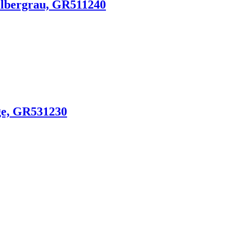
ilbergrau, GR511240
ge, GR531230