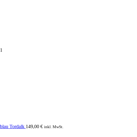
21
blau Tordalk
149,00
€
inkl. MwSt.