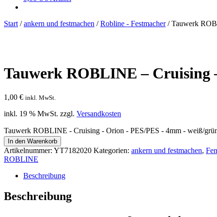
Start
/
ankern und festmachen
/
Robline - Festmacher
/
Tauwerk ROBL
Tauwerk ROBLINE – Cruising –
1,00
€
inkl. MwSt.
inkl. 19 % MwSt.
zzgl.
Versandkosten
Tauwerk ROBLINE - Cruising - Orion - PES/PES - 4mm - weiß/gr
In den Warenkorb
Artikelnummer:
YT7182020
Kategorien:
ankern und festmachen
,
Fen
ROBLINE
Beschreibung
Beschreibung