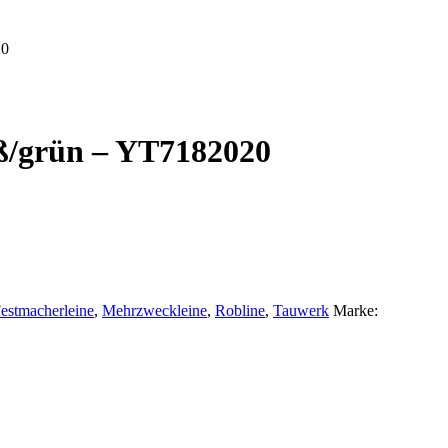
20
ß/grün – YT7182020
estmacherleine
,
Mehrzweckleine
,
Robline
,
Tauwerk
Marke: