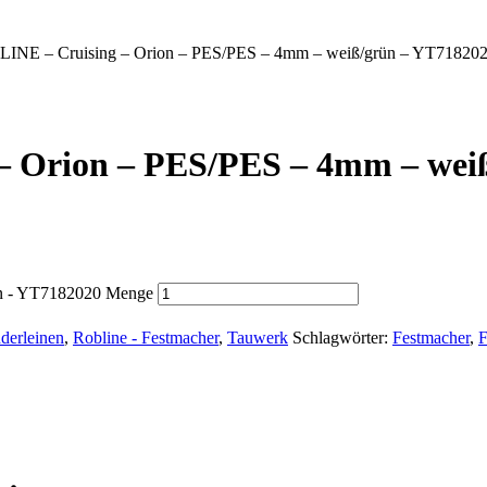
INE – Cruising – Orion – PES/PES – 4mm – weiß/grün – YT71820
 Orion – PES/PES – 4mm – wei
ün - YT7182020 Menge
derleinen
,
Robline - Festmacher
,
Tauwerk
Schlagwörter:
Festmacher
,
F