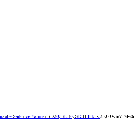
hraube Saildrive Yanmar SD20, SD30, SD31 Inbus
25,00
€
inkl. MwSt.