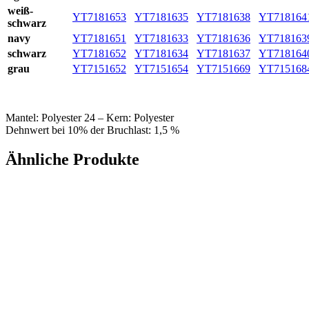
weiß-
YT7181653
YT7181635
YT7181638
YT718164
schwarz
navy
YT7181651
YT7181633
YT7181636
YT718163
schwarz
YT7181652
YT7181634
YT7181637
YT718164
grau
YT7151652
YT7151654
YT7151669
YT715168
Mantel: Polyester 24 – Kern: Polyester
Dehnwert bei 10% der Bruchlast: 1,5 %
Ähnliche Produkte