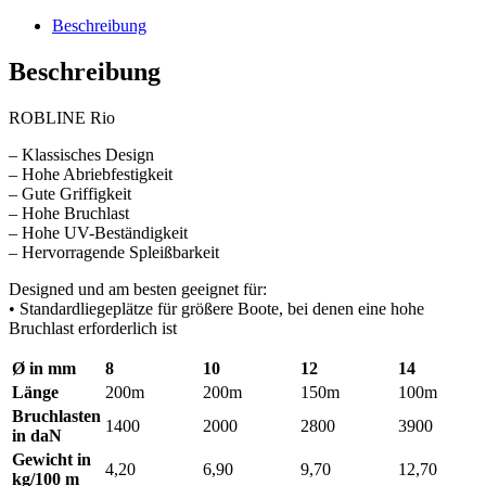
Beschreibung
Beschreibung
ROBLINE Rio
– Klassisches Design
– Hohe Abriebfestigkeit
– Gute Griffigkeit
– Hohe Bruchlast
– Hohe UV-Beständigkeit
– Hervorragende Spleißbarkeit
Designed und am besten geeignet für:
• Standardliegeplätze für größere Boote, bei denen eine hohe
Bruchlast erforderlich ist
Ø in mm
8
10
12
14
Länge
200m
200m
150m
100m
Bruchlasten
1400
2000
2800
3900
in daN
Gewicht in
4,20
6,90
9,70
12,70
kg/100 m