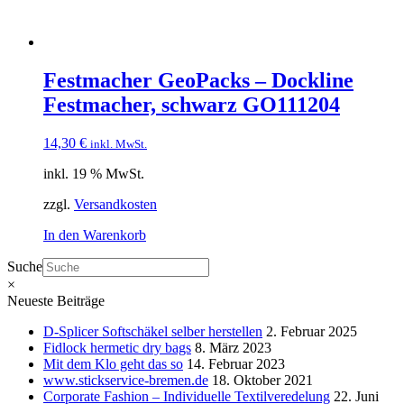
Festmacher GeoPacks – Dockline
Festmacher, schwarz GO111204
14,30
€
inkl. MwSt.
inkl. 19 % MwSt.
zzgl.
Versandkosten
In den Warenkorb
Suche
×
Neueste Beiträge
D-Splicer Softschäkel selber herstellen
2. Februar 2025
Fidlock hermetic dry bags
8. März 2023
Mit dem Klo geht das so
14. Februar 2023
www.stickservice-bremen.de
18. Oktober 2021
Corporate Fashion – Individuelle Textilveredelung
22. Juni