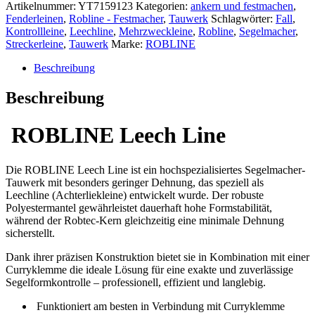
Artikelnummer:
YT7159123
Kategorien:
ankern und festmachen
,
Fenderleinen
,
Robline - Festmacher
,
Tauwerk
Schlagwörter:
Fall
,
Kontrollleine
,
Leechline
,
Mehrzweckleine
,
Robline
,
Segelmacher
,
Streckerleine
,
Tauwerk
Marke:
ROBLINE
Beschreibung
Beschreibung
ROBLINE Leech Line
Die
ROBLINE Leech Line
ist ein hochspezialisiertes Segelmacher-
Tauwerk mit besonders geringer Dehnung, das speziell als
Leechline (Achterliekleine)
entwickelt wurde. Der robuste
Polyestermantel
gewährleistet dauerhaft hohe Formstabilität,
während der
Robtec-Kern
gleichzeitig eine minimale Dehnung
sicherstellt.
Dank ihrer präzisen Konstruktion bietet sie in Kombination mit einer
Curryklemme
die ideale Lösung für eine exakte und zuverlässige
Segelformkontrolle
– professionell, effizient und langlebig.
Funktioniert am besten in Verbindung mit Curryklemme