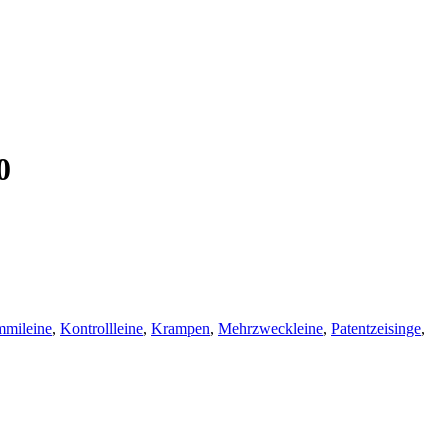
0
mileine
,
Kontrollleine
,
Krampen
,
Mehrzweckleine
,
Patentzeisinge
,