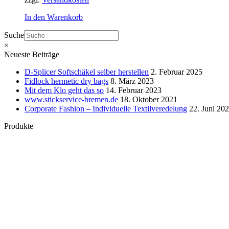
In den Warenkorb
Suche
×
Neueste Beiträge
D-Splicer Softschäkel selber herstellen
2. Februar 2025
Fidlock hermetic dry bags
8. März 2023
Mit dem Klo geht das so
14. Februar 2023
www.stickservice-bremen.de
18. Oktober 2021
Corporate Fashion – Individuelle Textilveredelung
22. Juni 20
Produkte