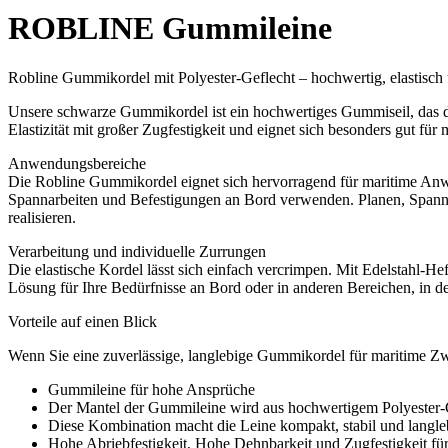
ROBLINE Gummileine
Robline Gummikordel mit Polyester-Geflecht – hochwertig, elastisch u
Unsere schwarze Gummikordel ist ein hochwertiges Gummiseil, das d
Elastizität mit großer Zugfestigkeit und eignet sich besonders gut f
Anwendungsbereiche
Die Robline Gummikordel eignet sich hervorragend für maritime Anwe
Spannarbeiten und Befestigungen an Bord verwenden. Planen, Spannen
realisieren.
Verarbeitung und individuelle Zurrungen
Die elastische Kordel lässt sich einfach vercrimpen. Mit Edelstahl-
Lösung für Ihre Bedürfnisse an Bord oder in anderen Bereichen, in den
Vorteile auf einen Blick
Wenn Sie eine zuverlässige, langlebige Gummikordel für maritime Zwec
Gummileine für hohe Ansprüche
Der Mantel der Gummileine wird aus hochwertigem Polyester-G
Diese Kombination macht die Leine kompakt, stabil und langle
Hohe Abriebfestigkeit, Hohe Dehnbarkeit und Zugfestigkeit 