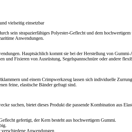
nd vielseitig einsetzbar
urch sein strapazierfähiges Polyester-Geflecht und dem hochwertige
ür maritime Anwendungen.
ndungen. Hauptsächlich kommt sie bei der Herstellung von Gummi-Anle
 und Fixieren von Ausrüstung, Segelspannschnüre oder andere flexible
Heftklammern und einem Crimpwerkzeug lassen sich individuelle Zurrung
en feine, elastische Bänder gefragt sind.
ke suchen, bietet dieses Produkt die passende Kombination aus Elastizi
eflecht gefertigt, der Kern besteht aus hochwertigem Gummi.
big.
für verschiedene Anwendungen