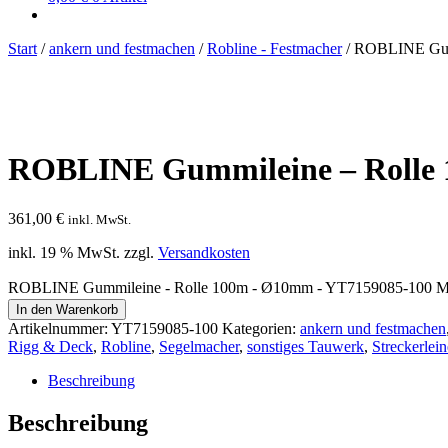
Start
/
ankern und festmachen
/
Robline - Festmacher
/
ROBLINE Gum
ROBLINE Gummileine – Rolle
361,00
€
inkl. MwSt.
inkl. 19 % MwSt.
zzgl.
Versandkosten
ROBLINE Gummileine - Rolle 100m - Ø10mm - YT7159085-100 
In den Warenkorb
Artikelnummer:
YT7159085-100
Kategorien:
ankern und festmachen
Rigg & Deck
,
Robline
,
Segelmacher
,
sonstiges Tauwerk
,
Streckerlein
Beschreibung
Beschreibung