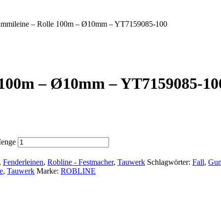
mileine – Rolle 100m – Ø10mm – YT7159085-100
 100m – Ø10mm – YT7159085-10
Menge
,
Fenderleinen
,
Robline - Festmacher
,
Tauwerk
Schlagwörter:
Fall
,
Gum
e
,
Tauwerk
Marke:
ROBLINE