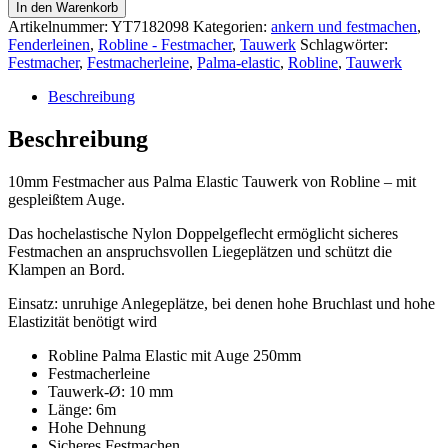
In den Warenkorb
Artikelnummer:
YT7182098
Kategorien:
ankern und festmachen
,
Fenderleinen
,
Robline - Festmacher
,
Tauwerk
Schlagwörter:
Festmacher
,
Festmacherleine
,
Palma-elastic
,
Robline
,
Tauwerk
Beschreibung
Beschreibung
10mm Festmacher aus Palma Elastic Tauwerk von Robline – mit
gespleißtem Auge.
Das hochelastische Nylon Doppelgeflecht ermöglicht sicheres
Festmachen an anspruchsvollen Liegeplätzen und schützt die
Klampen an Bord.
Einsatz: unruhige Anlegeplätze, bei denen hohe Bruchlast und hohe
Elastizität benötigt wird
Robline Palma Elastic mit Auge 250mm
Festmacherleine
Tauwerk-Ø: 10 mm
Länge: 6m
Hohe Dehnung
Sicheres Festmachen