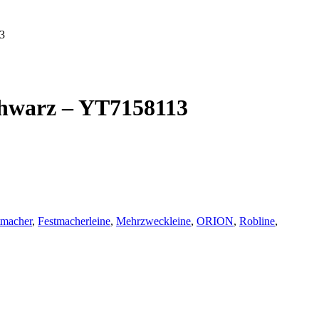
3
hwarz – YT7158113
tmacher
,
Festmacherleine
,
Mehrzweckleine
,
ORION
,
Robline
,