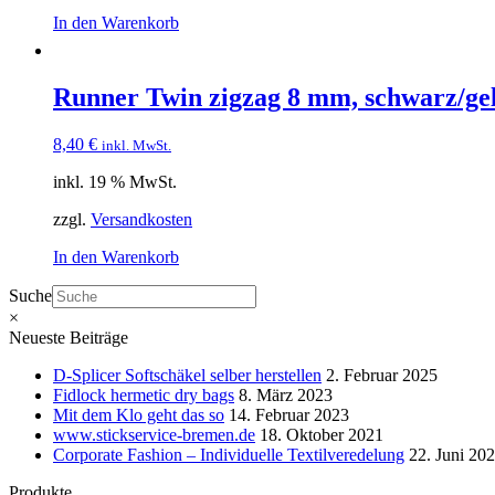
In den Warenkorb
Runner Twin zigzag 8 mm, schwarz/ge
8,40
€
inkl. MwSt.
inkl. 19 % MwSt.
zzgl.
Versandkosten
In den Warenkorb
Suche
×
Neueste Beiträge
D-Splicer Softschäkel selber herstellen
2. Februar 2025
Fidlock hermetic dry bags
8. März 2023
Mit dem Klo geht das so
14. Februar 2023
www.stickservice-bremen.de
18. Oktober 2021
Corporate Fashion – Individuelle Textilveredelung
22. Juni 20
Produkte