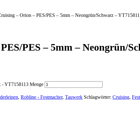
uising – Orion – PES/PES – 5mm – Neongrün/Schwarz – YT715811
– PES/PES – 5mm – Neongrün/Sc
z - YT7158113 Menge
derleinen
,
Robline - Festmacher
,
Tauwerk
Schlagwörter:
Cruising
,
Fes