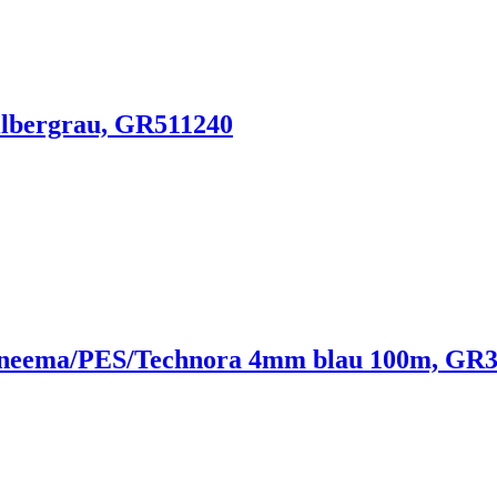
ilbergrau, GR511240
eema/PES/Technora 4mm blau 100m, GR3