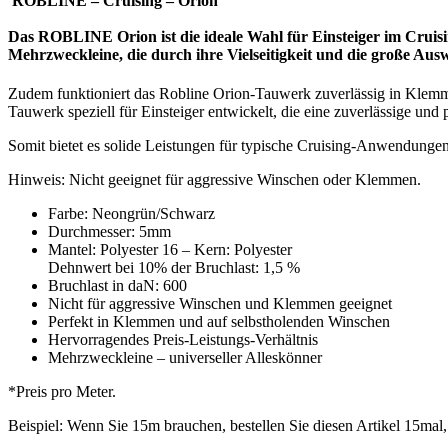
ROBLINE – Cruising – Orion
Das
ROBLINE
Orion
ist die ideale Wahl für Einsteiger im Crui
Mehrzweckleine, die durch ihre Vielseitigkeit und die große Au
Zudem funktioniert das Robline Orion-Tauwerk zuverlässig in Klemm
Tauwerk speziell für Einsteiger entwickelt, die eine zuverlässige un
Somit bietet es solide Leistungen für typische Cruising-Anwendungen 
Hinweis: Nicht geeignet für aggressive Winschen oder Klemmen.
Farbe: Neongrün/Schwarz
Durchmesser: 5mm
Mantel: Polyester 16 – Kern: Polyester
Dehnwert bei 10% der Bruchlast: 1,5 %
Bruchlast in daN: 600
Nicht für aggressive Winschen und Klemmen geeignet
Perfekt in Klemmen und auf selbstholenden Winschen
Hervorragendes Preis-Leistungs-Verhältnis
Mehrzweckleine – universeller Alleskönner
*Preis pro Meter.
Beispiel: Wenn Sie 15m brauchen, bestellen Sie diesen Artikel 15m