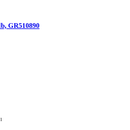
lb, GR510890
21