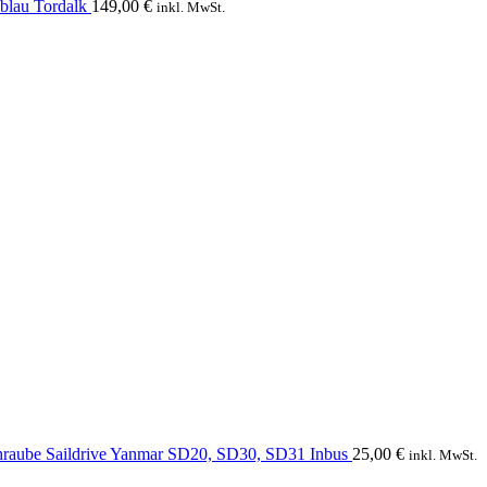
blau Tordalk
149,00
€
inkl. MwSt.
hraube Saildrive Yanmar SD20, SD30, SD31 Inbus
25,00
€
inkl. MwSt.