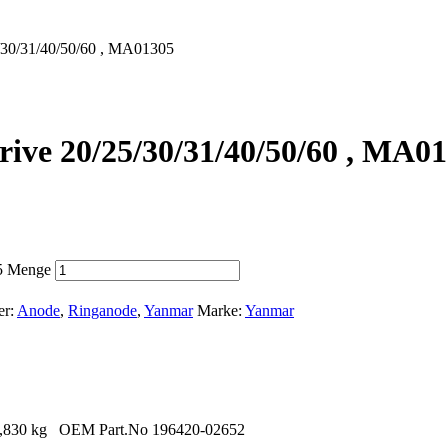
5/30/31/40/50/60 , MA01305
ive 20/25/30/31/40/50/60 , MA0
05 Menge
er:
Anode
,
Ringanode
,
Yanmar
Marke:
Yanmar
t 0,830 kg OEM Part.No 196420-02652