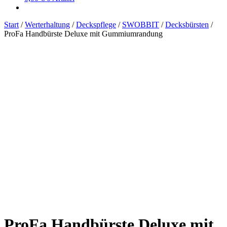
Start
/
Werterhaltung
/
Deckspflege
/
SWOBBIT
/
Decksbürsten
/
ProFa Handbürste Deluxe mit Gummiumrandung
ProFa Handbürste Deluxe mit