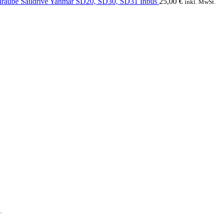
hraube Saildrive Yanmar SD20, SD30, SD31 Inbus
25,00
€
inkl. MwSt.
.