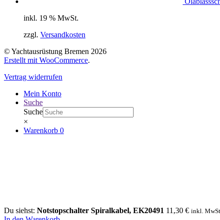
Ölablasssc
inkl. 19 % MwSt.
zzgl.
Versandkosten
© Yachtausrüstung Bremen 2026
Erstellt mit WooCommerce
.
Vertrag widerrufen
Mein Konto
Suche
Suche
×
Warenkorb
0
Du siehst:
Notstopschalter Spiralkabel, EK20491
11,30
€
inkl. MwSt
In den Warenkorb