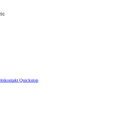
491
eitskontakt Quickstop