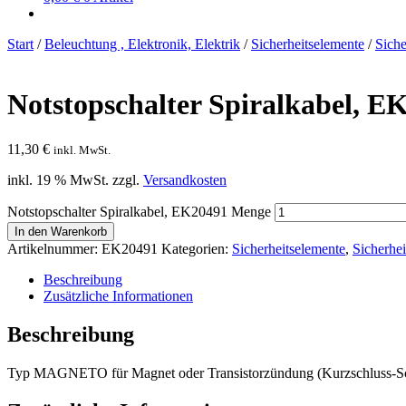
Start
/
Beleuchtung , Elektronik, Elektrik
/
Sicherheitselemente
/
Siche
Notstopschalter Spiralkabel, E
11,30
€
inkl. MwSt.
inkl. 19 % MwSt.
zzgl.
Versandkosten
Notstopschalter Spiralkabel, EK20491 Menge
In den Warenkorb
Artikelnummer:
EK20491
Kategorien:
Sicherheitselemente
,
Sicherhei
Beschreibung
Zusätzliche Informationen
Beschreibung
Typ MAGNETO für Magnet oder Transistorzündung (Kurzschluss-Sc