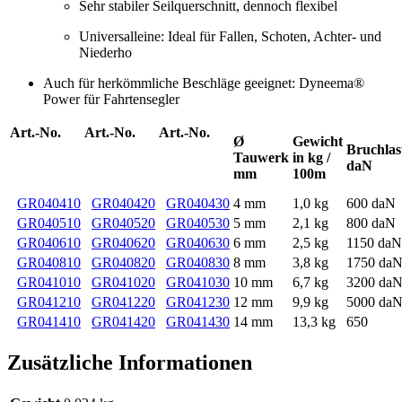
Sehr stabiler Seilquerschnitt, dennoch flexibel
Universalleine: Ideal für Fallen, Schoten, Achter- und
Niederho
Auch für herkömmliche Beschläge geeignet: Dyneema®
Power für Fahrtensegler
Art.-No.
Art.-No.
Art.-No.
Ø
Gewicht
Bruchlas
Tauwerk
in kg /
daN
mm
100m
GR040410
GR040420
GR040430
4 mm
1,0 kg
600 daN
GR040510
GR040520
GR040530
5 mm
2,1 kg
800 daN
GR040610
GR040620
GR040630
6 mm
2,5 kg
1150 daN
GR040810
GR040820
GR040830
8 mm
3,8 kg
1750 da
GR041010
GR041020
GR041030
10 mm
6,7 kg
3200 da
GR041210
GR041220
GR041230
12 mm
9,9 kg
5000 da
GR041410
GR041420
GR041430
14 mm
13,3 kg
650
Zusätzliche Informationen