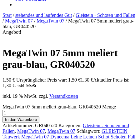
Start
/
stehendes und laufendes Gut
/
Gleistein - Schoten und Fallen
/
MegaTwin 07
/
MegaTwin 07
/
MegaTwin 07 5mm meliert grau-
blau, GR040520
Angebot!
MegaTwin 07 5mm meliert
grau-blau, GR040520
1,50
€
Ursprünglicher Preis war: 1,50 €
1,30
€
Aktueller Preis ist:
1,30 €.
inkl. MwSt.
inkl. 19 % MwSt.
zzgl.
Versandkosten
MegaTwin 07 5mm meliert grau-blau, GR040520 Menge
In den Warenkorb
Artikelnummer:
GR040520
Kategorien:
Gleistein - Schoten und
Fallen
,
MegaTwin 07
,
MegaTwin 07
Schlagwort:
GLEISTEIN
Tauwerk MegaTwin 07 Dyneema Leine Leinen Schot Schoten Fall