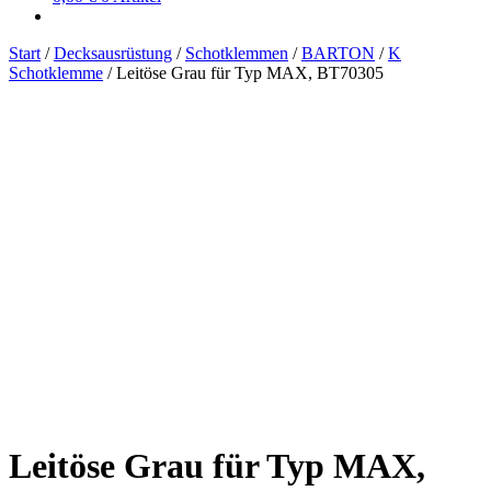
Start
/
Decksausrüstung
/
Schotklemmen
/
BARTON
/
K
Schotklemme
/
Leitöse Grau für Typ MAX, BT70305
Leitöse Grau für Typ MAX,