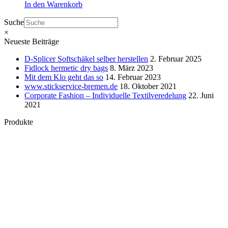
In den Warenkorb
Suche
×
Neueste Beiträge
D-Splicer Softschäkel selber herstellen
2. Februar 2025
Fidlock hermetic dry bags
8. März 2023
Mit dem Klo geht das so
14. Februar 2023
www.stickservice-bremen.de
18. Oktober 2021
Corporate Fashion – Individuelle Textilveredelung
22. Juni
2021
Produkte