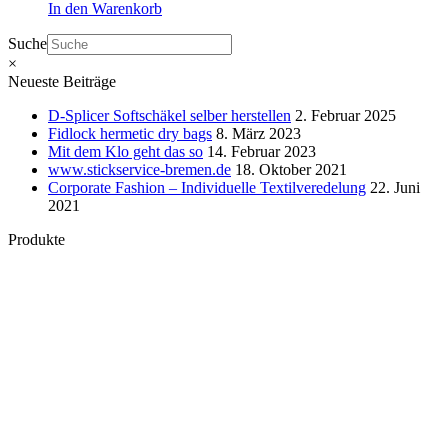
In den Warenkorb
Suche
×
Neueste Beiträge
D-Splicer Softschäkel selber herstellen
2. Februar 2025
Fidlock hermetic dry bags
8. März 2023
Mit dem Klo geht das so
14. Februar 2023
www.stickservice-bremen.de
18. Oktober 2021
Corporate Fashion – Individuelle Textilveredelung
22. Juni
2021
Produkte