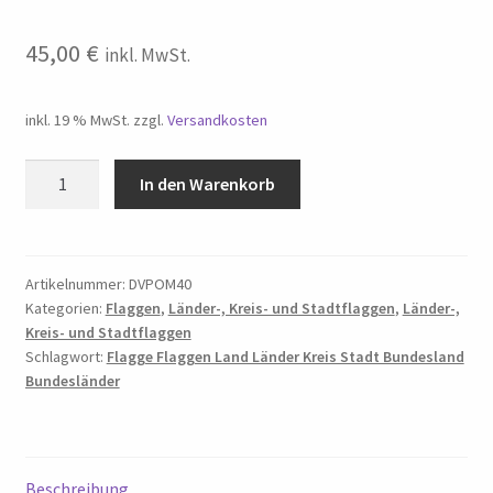
45,00
€
inkl. MwSt.
inkl. 19 % MwSt.
zzgl.
Versandkosten
Flagge
In den Warenkorb
40
x
60
cm
Artikelnummer:
DVPOM40
Kategorien:
Flaggen
,
Länder-, Kreis- und Stadtflaggen
,
Länder-,
POMMERN,
Kreis- und Stadtflaggen
DVPOM40
Schlagwort:
Flagge Flaggen Land Länder Kreis Stadt Bundesland
Menge
Bundesländer
Beschreibung