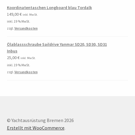
Koordinatentaschen Longboard blau Tordalk
149,00
€
inkl. MwSt.
inkl. 19 % MwSt.
zzgl.
Versandkosten
Ölablassschraube Saildrive Yanmar SD20, SD30, SD31
Inbus
25,00
€
inkl. MwSt.
inkl. 19 % MwSt.
zzgl.
Versandkosten
© Yachtausrüstung Bremen 2026
Erstellt mit WooCommerce
.