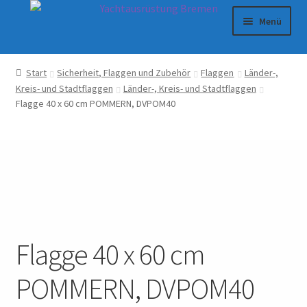
Zur
Zum
Menü
Navigation
Inhalt
springen
springen
Shop
Start
Sicherheit, Flaggen und Zubehör
Flaggen
Länder-,
Kreis- und Stadtflaggen
Länder-, Kreis- und Stadtflaggen
Warenkorb
Flagge 40 x 60 cm POMMERN, DVPOM40
Kasse
Impressum
Datenschutzerklärung
AGB
Flagge 40 x 60 cm
POMMERN, DVPOM40