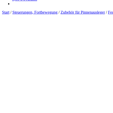
Start
/
Steuerungen, Fortbewegung
/
Zubehör für Pinnenausleger
/
Fe