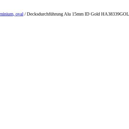
minium, oval
/
Decksdurchführung Alu 15mm ID Gold HA38339GO