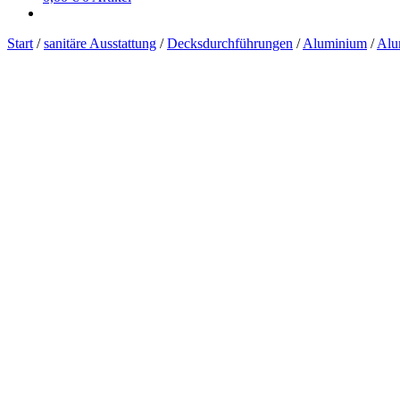
Start
/
sanitäre Ausstattung
/
Decksdurchführungen
/
Aluminium
/
Alu