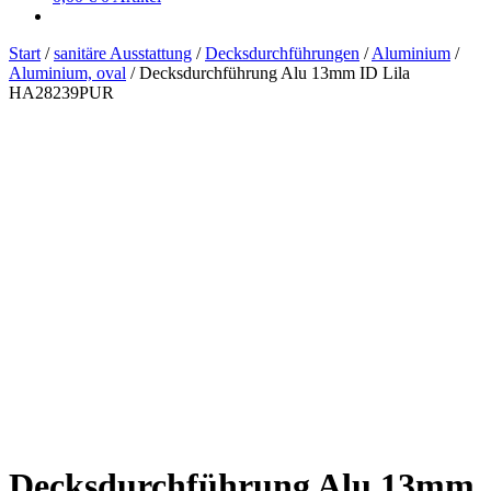
Start
/
sanitäre Ausstattung
/
Decksdurchführungen
/
Aluminium
/
Aluminium, oval
/
Decksdurchführung Alu 13mm ID Lila
HA28239PUR
Decksdurchführung Alu 13mm