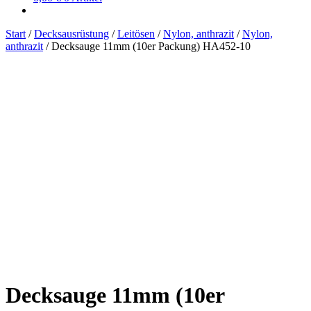
Start
/
Decksausrüstung
/
Leitösen
/
Nylon, anthrazit
/
Nylon,
anthrazit
/
Decksauge 11mm (10er Packung) HA452-10
Decksauge 11mm (10er