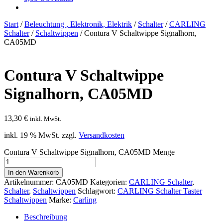
Start
/
Beleuchtung , Elektronik, Elektrik
/
Schalter
/
CARLING
Schalter
/
Schaltwippen
/
Contura V Schaltwippe Signalhorn,
CA05MD
Contura V Schaltwippe
Signalhorn, CA05MD
13,30
€
inkl. MwSt.
inkl. 19 % MwSt.
zzgl.
Versandkosten
Contura V Schaltwippe Signalhorn, CA05MD Menge
In den Warenkorb
Artikelnummer:
CA05MD
Kategorien:
CARLING Schalter
,
Schalter
,
Schaltwippen
Schlagwort:
CARLING Schalter Taster
Schaltwippen
Marke:
Carling
Beschreibung