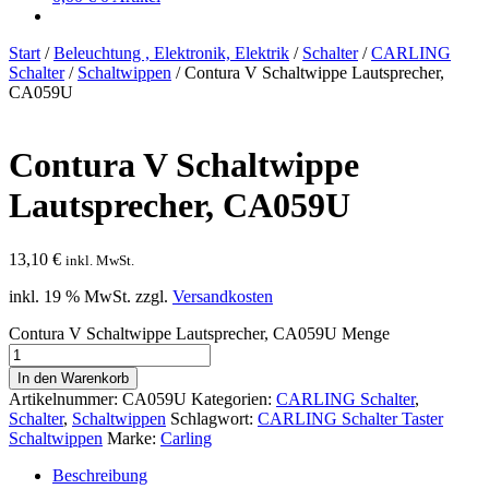
Start
/
Beleuchtung , Elektronik, Elektrik
/
Schalter
/
CARLING
Schalter
/
Schaltwippen
/
Contura V Schaltwippe Lautsprecher,
CA059U
Contura V Schaltwippe
Lautsprecher, CA059U
13,10
€
inkl. MwSt.
inkl. 19 % MwSt.
zzgl.
Versandkosten
Contura V Schaltwippe Lautsprecher, CA059U Menge
In den Warenkorb
Artikelnummer:
CA059U
Kategorien:
CARLING Schalter
,
Schalter
,
Schaltwippen
Schlagwort:
CARLING Schalter Taster
Schaltwippen
Marke:
Carling
Beschreibung