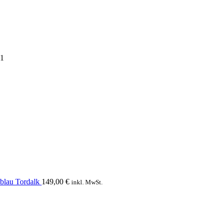
21
blau Tordalk
149,00
€
inkl. MwSt.