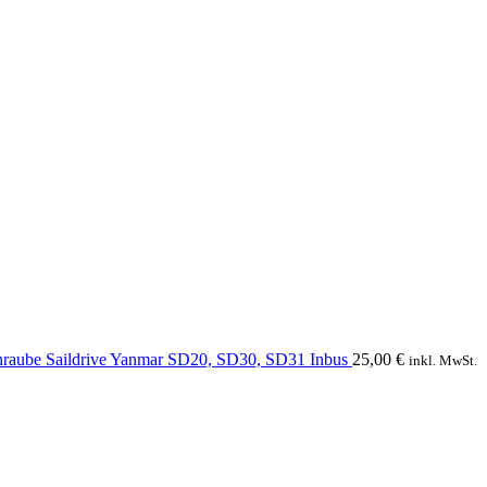
hraube Saildrive Yanmar SD20, SD30, SD31 Inbus
25,00
€
inkl. MwSt.