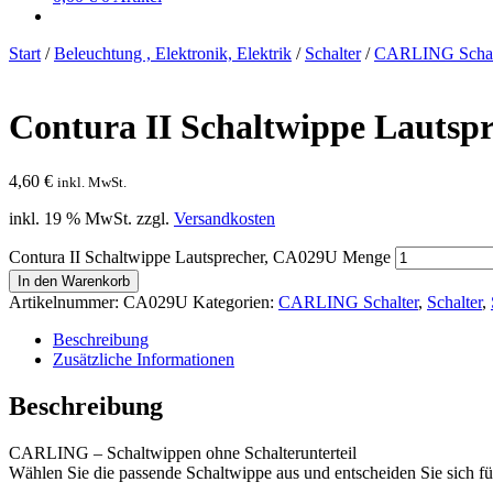
Start
/
Beleuchtung , Elektronik, Elektrik
/
Schalter
/
CARLING Schal
Contura II Schaltwippe Lautsp
4,60
€
inkl. MwSt.
inkl. 19 % MwSt.
zzgl.
Versandkosten
Contura II Schaltwippe Lautsprecher, CA029U Menge
In den Warenkorb
Artikelnummer:
CA029U
Kategorien:
CARLING Schalter
,
Schalter
,
Beschreibung
Zusätzliche Informationen
Beschreibung
CARLING – Schaltwippen ohne Schalterunterteil
Wählen Sie die passende Schaltwippe aus und entscheiden Sie sich fü