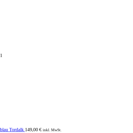
21
blau Tordalk
149,00
€
inkl. MwSt.