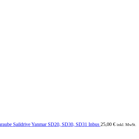
hraube Saildrive Yanmar SD20, SD30, SD31 Inbus
25,00
€
inkl. MwSt.