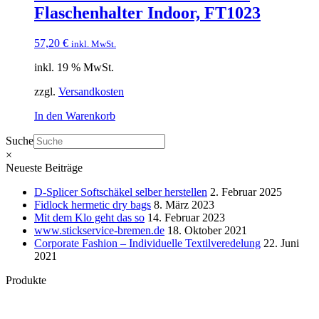
Flaschenhalter Indoor, FT1023
57,20
€
inkl. MwSt.
inkl. 19 % MwSt.
zzgl.
Versandkosten
In den Warenkorb
Suche
×
Neueste Beiträge
D-Splicer Softschäkel selber herstellen
2. Februar 2025
Fidlock hermetic dry bags
8. März 2023
Mit dem Klo geht das so
14. Februar 2023
www.stickservice-bremen.de
18. Oktober 2021
Corporate Fashion – Individuelle Textilveredelung
22. Juni
2021
Produkte