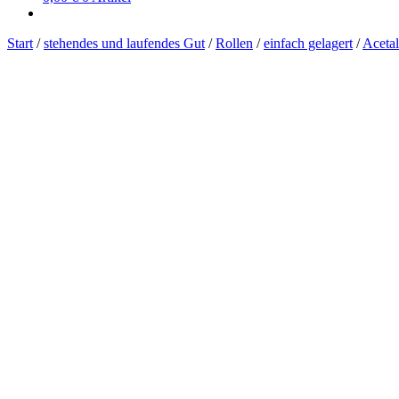
Start
/
stehendes und laufendes Gut
/
Rollen
/
einfach gelagert
/
Aceta