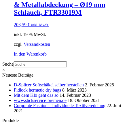
& Metallabdeckung – Ø19 mm
Schlauch, FTR33019M
203,59
€
inkl. MwSt.
inkl. 19 % MwSt.
zzgl.
Versandkosten
In den Warenkorb
Suche
×
Neueste Beiträge
D-Splicer Softschäkel selber herstellen
2. Februar 2025
Fidlock hermetic dry bags
8. März 2023
Mit dem Klo geht das so
14. Februar 2023
www.stickservice-bremen.de
18. Oktober 2021
Corporate Fashion – Individuelle Textilveredelung
22. Juni
2021
Produkte