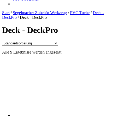
Start
/
Segelmacher Zubehör Werkzeug
/
PVC Tuche
/
Deck -
DeckPro
/
Deck - DeckPro
Deck - DeckPro
Alle 9 Ergebnisse werden angezeigt